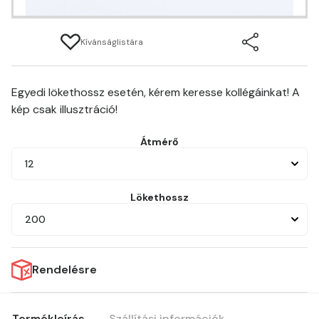
Kívánságlistára
Egyedi lökethossz esetén, kérem keresse kollégáinkat! A
kép csak illusztráció!
Átmérő
12
Lökethossz
200
Rendelésre
Termékleírás
Szállítási információk