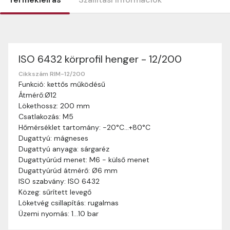
ISO 6432 körprofil henger - 12/200
Szállítási információk
Nagyon köszönjük, hogy webshopunkat választottátok
Cikkszám RIM-12/200
Funkció: kettős működésű
vásárlásaitokhoz. Az alábbiakban megtaláljátok szállítási
Átmérő:Ø12
információinkat, hogy a vásárlásotok gördülékenyen és
Lökethossz: 200 mm
zökkenőmentesen történhessen.
Csatlakozás: M5
Szállítási idő:
Általában a megrendeléseket 2-5
Hőmérséklet tartomány: -20°C…+80°C
munkanapon belül kézbesítjük. Amennyiben
Dugattyú: mágneses
valamilyen okból kifolyólag a szállítás hosszabb
Dugattyú anyaga: sárgaréz
ideig tart, előre értesítünk benneteket.
Dugattyúrúd menet: M6 - külső menet
Szállítási díj:
A szállítási díj függ a termék súlyától
Dugattyúrúd átmérő: Ø6 mm
és a szállítási cím távolságától. A pontos szállítási
ISO szabvány: ISO 6432
díjat a vásárlás folyamata során megtekinthetitek,
Közeg: sűrített levegő
mielőtt a rendelést véglegesítitek.
Löketvég csillapítás: rugalmas
Üzemi nyomás: 1…10 bar