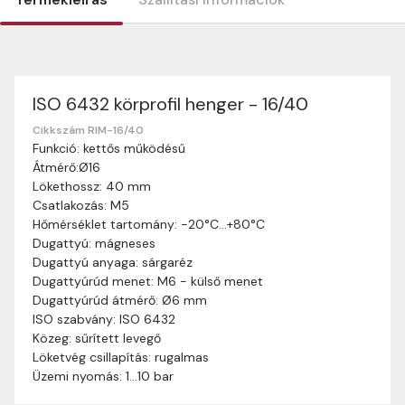
ISO 6432 körprofil henger - 16/40
Szállítási információk
Nagyon köszönjük, hogy webshopunkat választottátok
Cikkszám RIM-16/40
Funkció: kettős működésű
vásárlásaitokhoz. Az alábbiakban megtaláljátok szállítási
Átmérő:Ø16
információinkat, hogy a vásárlásotok gördülékenyen és
Lökethossz: 40 mm
zökkenőmentesen történhessen.
Csatlakozás: M5
Szállítási idő:
Általában a megrendeléseket 2-5
Hőmérséklet tartomány: -20°C…+80°C
munkanapon belül kézbesítjük. Amennyiben
Dugattyú: mágneses
valamilyen okból kifolyólag a szállítás hosszabb
Dugattyú anyaga: sárgaréz
ideig tart, előre értesítünk benneteket.
Dugattyúrúd menet: M6 - külső menet
Szállítási díj:
A szállítási díj függ a termék súlyától
Dugattyúrúd átmérő: Ø6 mm
és a szállítási cím távolságától. A pontos szállítási
ISO szabvány: ISO 6432
díjat a vásárlás folyamata során megtekinthetitek,
Közeg: sűrített levegő
mielőtt a rendelést véglegesítitek.
Löketvég csillapítás: rugalmas
Üzemi nyomás: 1…10 bar