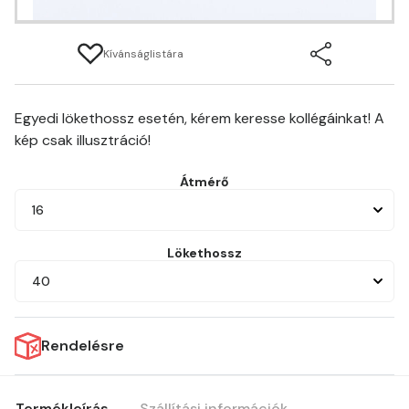
Kívánságlistára
Egyedi lökethossz esetén, kérem keresse kollégáinkat! A
kép csak illusztráció!
Átmérő
16
Lökethossz
40
Rendelésre
Termékleírás
Szállítási információk