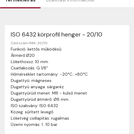
ISO 6432 körprofil henger - 20/10
Szállítási információk
Nagyon köszönjük, hogy webshopunkat választottátok
Cikkszám RIM-20/10
Funkció: kettős működésű
vásárlásaitokhoz. Az alábbiakban megtaláljátok szállítási
Átmérő:Ø20
információinkat, hogy a vásárlásotok gördülékenyen és
Lökethossz: 10 mm
zökkenőmentesen történhessen.
Csatlakozás: G 1/8"
Szállítási idő:
Általában a megrendeléseket 2-5
Hőmérséklet tartomány: -20°C…+80°C
munkanapon belül kézbesítjük. Amennyiben
Dugattyú: mágneses
valamilyen okból kifolyólag a szállítás hosszabb
Dugattyú anyaga: sárgaréz
ideig tart, előre értesítünk benneteket.
Dugattyúrúd menet: M8 - külső menet
Szállítási díj:
A szállítási díj függ a termék súlyától
Dugattyúrúd átmérő: Ø8 mm
és a szállítási cím távolságától. A pontos szállítási
ISO szabvány: ISO 6432
díjat a vásárlás folyamata során megtekinthetitek,
Közeg: sűrített levegő
mielőtt a rendelést véglegesítitek.
Löketvég csillapítás: rugalmas
Üzemi nyomás: 1…10 bar