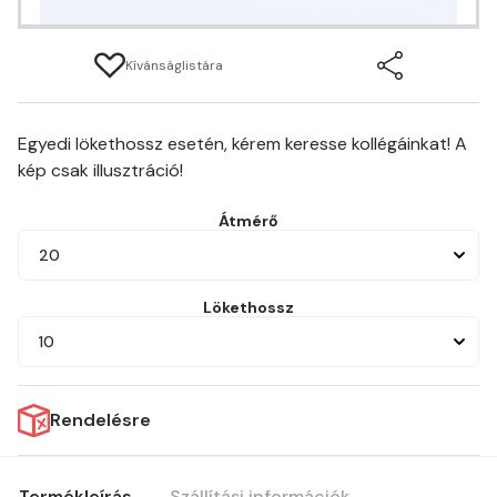
Kívánságlistára
Egyedi lökethossz esetén, kérem keresse kollégáinkat! A
kép csak illusztráció!
Átmérő
20
Lökethossz
10
Rendelésre
Termékleírás
Szállítási információk