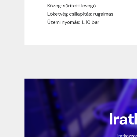
Közeg: sűrített levegő
Löketvég csillapítás: rugalmas
Üzemi nyomás: 1…10 bar
Irat
Iratkozzon