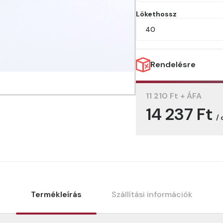
Lökethossz
40
Rendelésre
11 210 Ft + ÁFA
14 237 Ft
/
Termékleírás
Szállítási információk