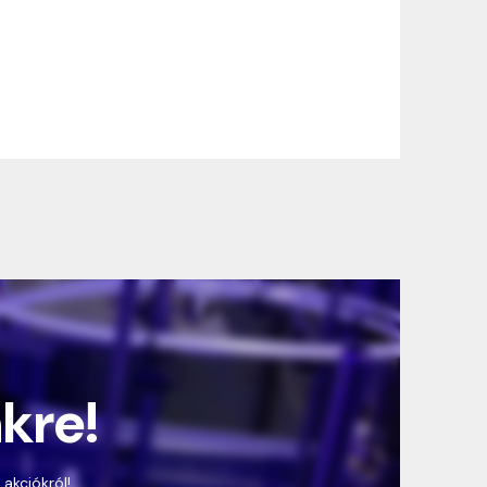
nkre!
 akciókról!