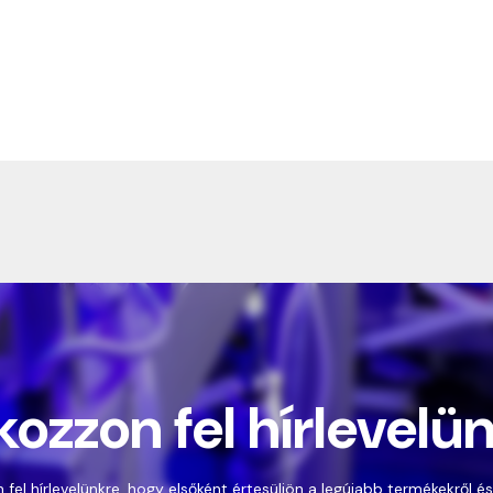
kozzon fel hírlevelü
 fel hírlevelünkre, hogy elsőként értesüljön a legújabb termékekről és