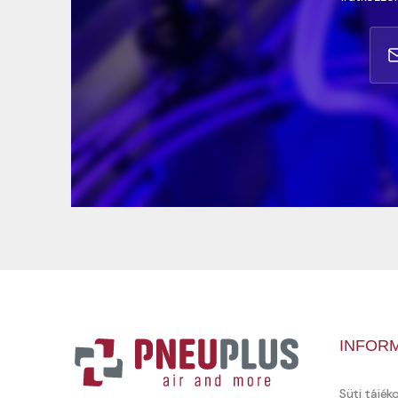
INFOR
Süti tájék