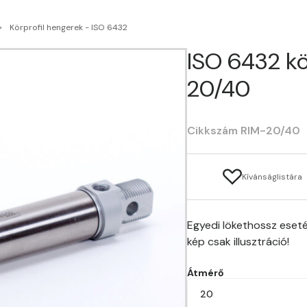
Körprofil hengerek - ISO 6432
ISO 6432 kö
20/40
Cikkszám RIM-20/40
Kívánságlistára
Egyedi lökethossz eseté
kép csak illusztráció!
Átmérő
20