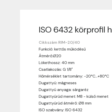
ISO 6432 körprofil 
Szállítási informáci
Cikkszám RIM-20/40
Nagyon köszönjük, hogy webshopunkat vá
Funkció: kettős működésű
vásárlásotok gördülékenyen és zökken
Átmérő:Ø20
Szállítási idő:
Általában a megrende
Lökethossz: 40 mm
hosszabb ideig tart, előre értesít
Csatlakozás: G 1/8"
Szállítási díj:
A szállítási díj függ 
Hőmérséklet tartomány: -20°C…+80°C
megtekinthetitek, mielőtt a rendelé
Dugattyú: mágneses
Dugattyú anyaga: sárgaréz
Dugattyúrúd menet: M8 - külső menet
Dugattyúrúd átmérő: Ø8 mm
ISO szabvány: ISO 6432