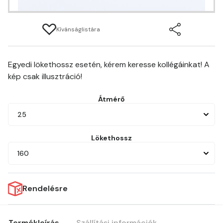
Kívánságlistára
Egyedi lökethossz esetén, kérem keresse kollégáinkat! A
kép csak illusztráció!
Átmérő
25
Lökethossz
160
Rendelésre
Termékleírás
Szállítási információk