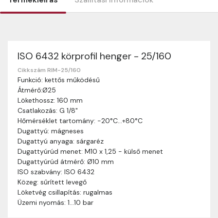
ISO 6432 körprofil henger - 25/160
Szállítási információk
Nagyon köszönjük, hogy webshopunkat választottátok
Cikkszám RIM-25/160
Funkció: kettős működésű
vásárlásaitokhoz. Az alábbiakban megtaláljátok szállítási
Átmérő:Ø25
információinkat, hogy a vásárlásotok gördülékenyen és
Lökethossz: 160 mm
zökkenőmentesen történhessen.
Csatlakozás: G 1/8"
Szállítási idő:
Általában a megrendeléseket 2-5
Hőmérséklet tartomány: -20°C…+80°C
munkanapon belül kézbesítjük. Amennyiben
Dugattyú: mágneses
valamilyen okból kifolyólag a szállítás hosszabb
Dugattyú anyaga: sárgaréz
ideig tart, előre értesítünk benneteket.
Dugattyúrúd menet: M10 x 1,25 - külső menet
Szállítási díj:
A szállítási díj függ a termék súlyától
Dugattyúrúd átmérő: Ø10 mm
és a szállítási cím távolságától. A pontos szállítási
ISO szabvány: ISO 6432
díjat a vásárlás folyamata során megtekinthetitek,
Közeg: sűrített levegő
mielőtt a rendelést véglegesítitek.
Löketvég csillapítás: rugalmas
Üzemi nyomás: 1…10 bar