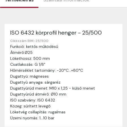
ISO 6432 körprofil henger - 25/500
Szállítási információk
Nagyon köszönjük, hogy webshopunkat választottátok
Cikkszám RIM-25/500
Funkció: kettős működésű
vásárlásaitokhoz. Az alábbiakban megtaláljátok szállítási
Átmérő:Ø25
információinkat, hogy a vásárlásotok gördülékenyen és
Lökethossz: 500 mm
zökkenőmentesen történhessen.
Csatlakozás: G 1/8"
Szállítási idő:
Általában a megrendeléseket 2-5
Hőmérséklet tartomány: -20°C…+80°C
munkanapon belül kézbesítjük. Amennyiben
Dugattyú: mágneses
valamilyen okból kifolyólag a szállítás hosszabb
Dugattyú anyaga: sárgaréz
ideig tart, előre értesítünk benneteket.
Dugattyúrúd menet: M10 x 1,25 - külső menet
Szállítási díj:
A szállítási díj függ a termék súlyától
Dugattyúrúd átmérő: Ø10 mm
és a szállítási cím távolságától. A pontos szállítási
ISO szabvány: ISO 6432
díjat a vásárlás folyamata során megtekinthetitek,
Közeg: sűrített levegő
mielőtt a rendelést véglegesítitek.
Löketvég csillapítás: rugalmas
Üzemi nyomás: 1…10 bar