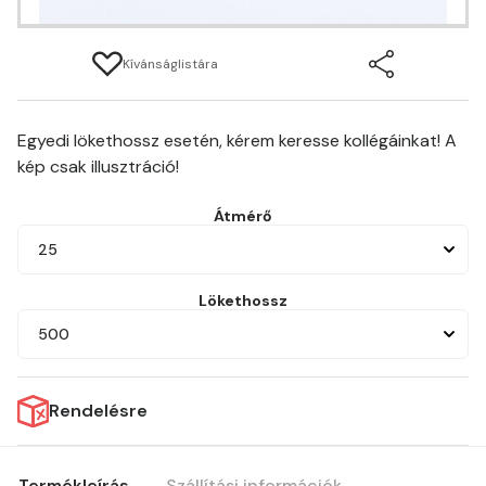
Kívánságlistára
Egyedi lökethossz esetén, kérem keresse kollégáinkat! A
kép csak illusztráció!
Átmérő
25
Lökethossz
500
Rendelésre
Termékleírás
Szállítási információk