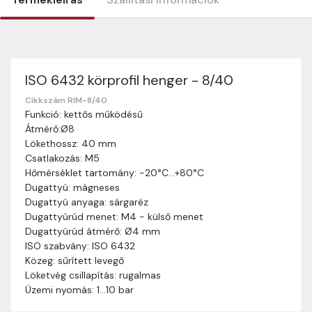
ISO 6432 körprofil henger - 8/40
Szállítási információk
Nagyon köszönjük, hogy webshopunkat választottátok
Cikkszám RIM-8/40
Funkció: kettős működésű
vásárlásaitokhoz. Az alábbiakban megtaláljátok szállítási
Átmérő:Ø8
információinkat, hogy a vásárlásotok gördülékenyen és
Lökethossz: 40 mm
zökkenőmentesen történhessen.
Csatlakozás: M5
Szállítási idő:
Általában a megrendeléseket 2-5
Hőmérséklet tartomány: -20°C…+80°C
munkanapon belül kézbesítjük. Amennyiben
Dugattyú: mágneses
valamilyen okból kifolyólag a szállítás hosszabb
Dugattyú anyaga: sárgaréz
ideig tart, előre értesítünk benneteket.
Dugattyúrúd menet: M4 - külső menet
Szállítási díj:
A szállítási díj függ a termék súlyától
Dugattyúrúd átmérő: Ø4 mm
és a szállítási cím távolságától. A pontos szállítási
ISO szabvány: ISO 6432
díjat a vásárlás folyamata során megtekinthetitek,
Közeg: sűrített levegő
mielőtt a rendelést véglegesítitek.
Löketvég csillapítás: rugalmas
Üzemi nyomás: 1…10 bar