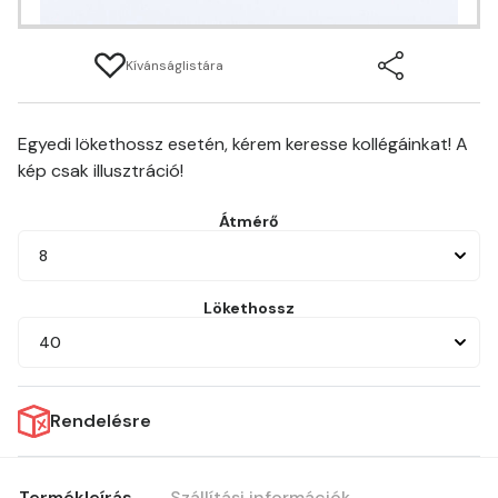
Kívánságlistára
Egyedi lökethossz esetén, kérem keresse kollégáinkat! A
kép csak illusztráció!
Átmérő
8
Lökethossz
40
Rendelésre
Termékleírás
Szállítási információk