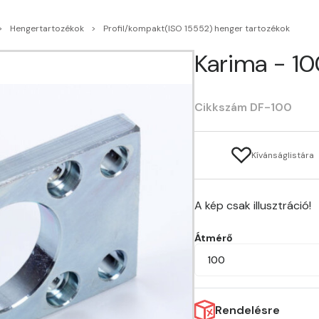
Hengertartozékok
Profil/kompakt(ISO 15552) henger tartozékok
Karima - 1
Cikkszám DF-100
Kívánságlistára
A kép csak illusztráció!
Átmérő
100
Rendelésre