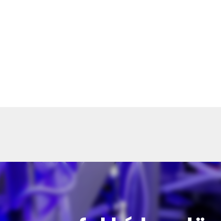
ók
lasztottátok vásárlásaitokhoz. Az alábbiakban megtaláljátok 
őmentesen történhessen.
léseket 2-5 munkanapon belül kézbesítjük. Amennyiben valami
ünk benneteket.
a termék súlyától és a szállítási cím távolságától. A pontos szál
st véglegesítitek.