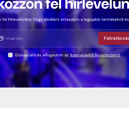
kozzon fel hírlevelü
 fel hírlevelünkre, hogy elsőként értesüljön a legújabb termékekről és
Feliratkozá
Elolvastam és elfogadom az
Adatvédelmi Nyilatkozatot
.