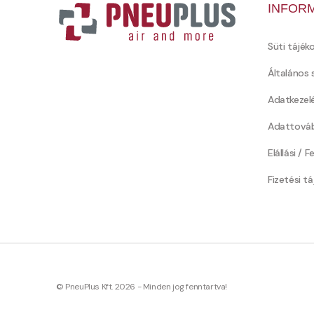
INFOR
Süti tájék
Általános 
Adatkezel
Adattováb
Elállási / 
Fizetési t
© PneuPlus Kft. 2026 - Minden jog fenntartva!