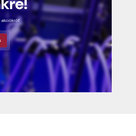
nkre!
 akciókról!
s