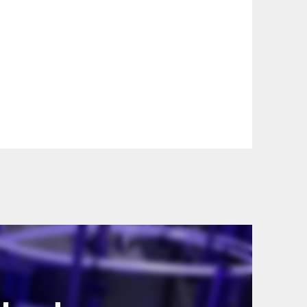
szállítási információinkat, hogy a
lyen okból kifolyólag a szállítás
lítási díjat a vásárlás folyamata során