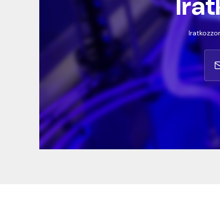
Irat
Iratkozzon