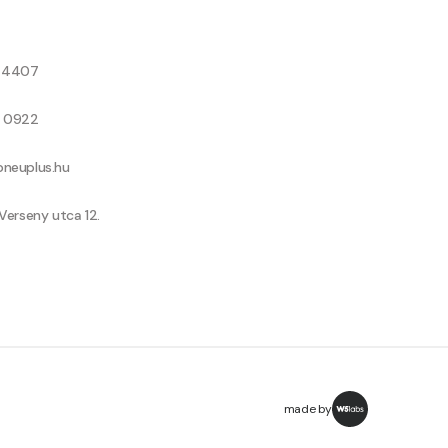
8 4407
9 0922
neuplus.hu
Verseny utca 12.
made by