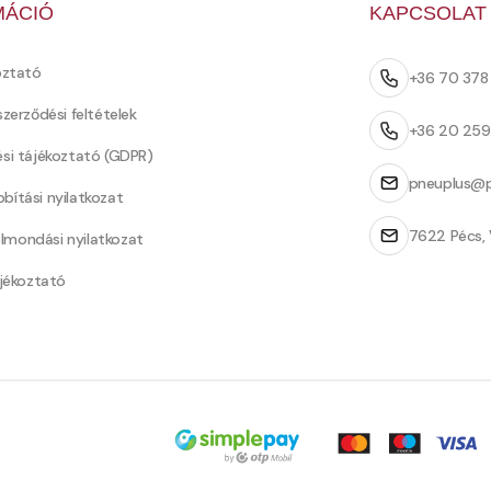
MÁCIÓ
KAPCSOLAT
oztató
+36 70 37
szerződési feltételek
+36 20 25
ési tájékoztató (GDPR)
pneuplus@p
bítási nyilatkozat
7622 Pécs, 
Felmondási nyilatkozat
ájékoztató