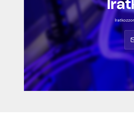
Irat
Iratkozzon