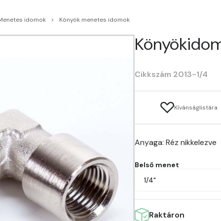
Menetes idomok
Könyök menetes idomok
Könyökidom 
Cikkszám 2013-1/4
Kívánságlistára
Anyaga: Réz nikkelezve
Belső menet
1/4"
Raktáron