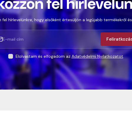
kozzon fel hírlevelü
 fel hírlevelünkre, hogy elsőként értesüljön a legújabb termékekről és
Feliratkozá
Elolvastam és elfogadom az
Adatvédelmi Nyilatkozatot
.