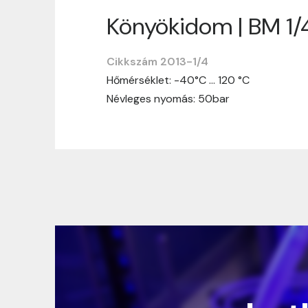
Könyökidom | BM 1/
Szállítási informáci
Cikkszám 2013-1/4
Nagyon köszönjük, hogy webshopunkat vá
Hőmérséklet: -40°C … 120 °C
vásárlásotok gördülékenyen és zökken
Névleges nyomás: 50bar
Szállítási idő:
Általában a megrende
hosszabb ideig tart, előre értesít
Szállítási díj:
A szállítási díj függ 
megtekinthetitek, mielőtt a rendelé