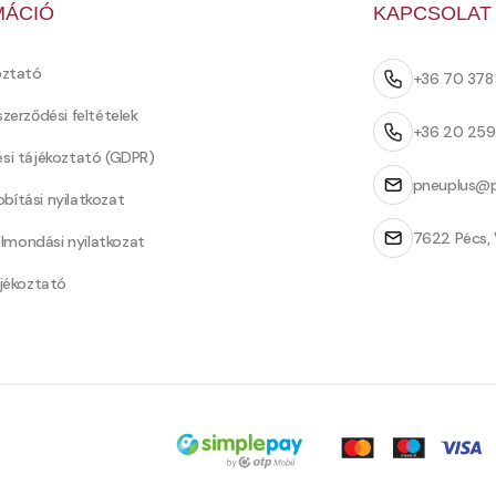
MÁCIÓ
KAPCSOLAT
oztató
+36 70 37
szerződési feltételek
+36 20 25
ési tájékoztató (GDPR)
pneuplus@p
bítási nyilatkozat
7622 Pécs, 
Felmondási nyilatkozat
ájékoztató