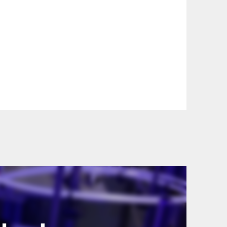
szállítási információinkat, hogy a
lyen okból kifolyólag a szállítás
lítási díjat a vásárlás folyamata során