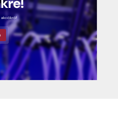
nkre!
 akciókról!
s