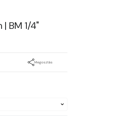
| BM 1/4"
Megosztás