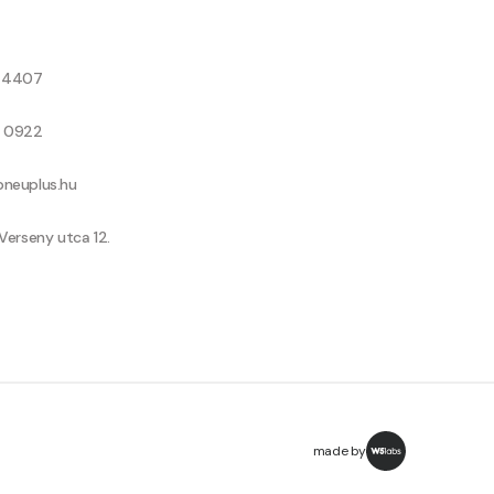
8 4407
9 0922
neuplus.hu
Verseny utca 12.
made by