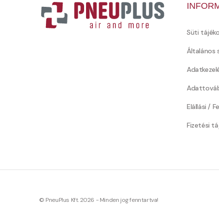
INFOR
Süti tájék
Általános 
Adatkezel
Adattováb
Elállási / 
Fizetési t
© PneuPlus Kft. 2026 - Minden jog fenntartva!