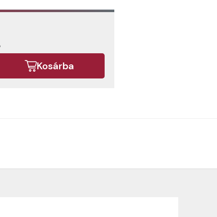
b
Kosárba