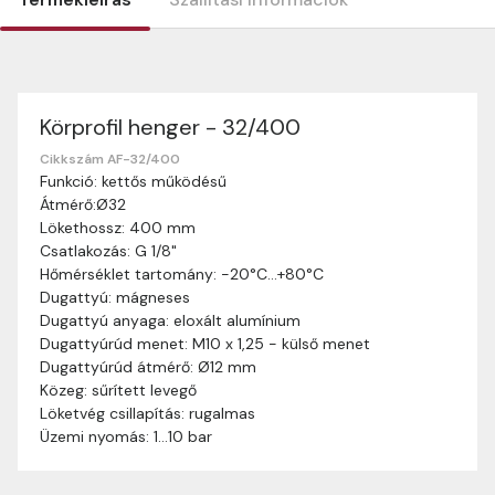
Körprofil henger - 32/400
Szállítási információk
Nagyon köszönjük, hogy webshopunkat választottátok
Cikkszám AF-32/400
Funkció: kettős működésű
vásárlásaitokhoz. Az alábbiakban megtaláljátok szállítási
Átmérő:Ø32
információinkat, hogy a vásárlásotok gördülékenyen és
Lökethossz: 400 mm
zökkenőmentesen történhessen.
Csatlakozás: G 1/8"
Szállítási idő:
Általában a megrendeléseket 2-5
Hőmérséklet tartomány: -20°C…+80°C
munkanapon belül kézbesítjük. Amennyiben
Dugattyú: mágneses
valamilyen okból kifolyólag a szállítás hosszabb
Dugattyú anyaga: eloxált alumínium
ideig tart, előre értesítünk benneteket.
Dugattyúrúd menet: M10 x 1,25 - külső menet
Szállítási díj:
A szállítási díj függ a termék súlyától
Dugattyúrúd átmérő: Ø12 mm
és a szállítási cím távolságától. A pontos szállítási
Közeg: sűrített levegő
díjat a vásárlás folyamata során megtekinthetitek,
Löketvég csillapítás: rugalmas
mielőtt a rendelést véglegesítitek.
Üzemi nyomás: 1…10 bar