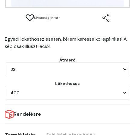
Kívánságlistára
Egyedi lökethossz esetén, kérem keresse kollégáinkat! A
kép csak illusztráció!
Átmérő
32
Lökethossz
400
Rendelésre
Termékleírás
Szállítási információk