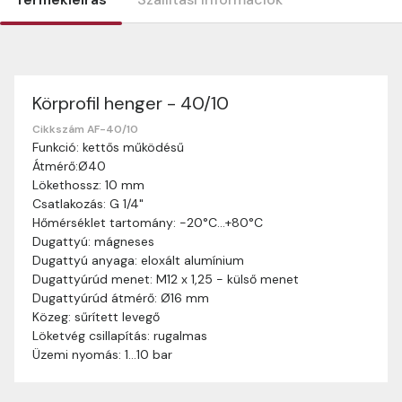
Körprofil henger - 40/10
Szállítási információk
Nagyon köszönjük, hogy webshopunkat választottátok
Cikkszám AF-40/10
Funkció: kettős működésű
vásárlásaitokhoz. Az alábbiakban megtaláljátok szállítási
Átmérő:Ø40
információinkat, hogy a vásárlásotok gördülékenyen és
Lökethossz: 10 mm
zökkenőmentesen történhessen.
Csatlakozás: G 1/4"
Szállítási idő:
Általában a megrendeléseket 2-5
Hőmérséklet tartomány: -20°C…+80°C
munkanapon belül kézbesítjük. Amennyiben
Dugattyú: mágneses
valamilyen okból kifolyólag a szállítás hosszabb
Dugattyú anyaga: eloxált alumínium
ideig tart, előre értesítünk benneteket.
Dugattyúrúd menet: M12 x 1,25 - külső menet
Szállítási díj:
A szállítási díj függ a termék súlyától
Dugattyúrúd átmérő: Ø16 mm
és a szállítási cím távolságától. A pontos szállítási
Közeg: sűrített levegő
díjat a vásárlás folyamata során megtekinthetitek,
Löketvég csillapítás: rugalmas
mielőtt a rendelést véglegesítitek.
Üzemi nyomás: 1…10 bar