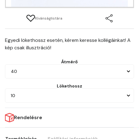
Kívánságlistára
Egyedi lökethossz esetén, kérem keresse kollégáinkat! A
kép csak illusztráció!
Átmérő
40
Lökethossz
10
Rendelésre
Termékleírás
Szállítási információk