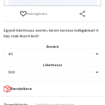
Kívánságlistára
Egyedi lökethossz esetén, kérem keresse kollégáinkat! A
kép csak illusztráció!
Átmérő
40
Lökethossz
500
Rendelésre
Termékleírás
Szállítási információk