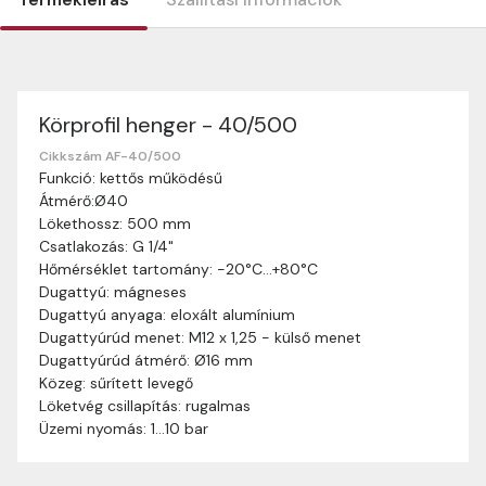
Körprofil henger - 40/500
Szállítási információk
Nagyon köszönjük, hogy webshopunkat választottátok
Cikkszám AF-40/500
Funkció: kettős működésű
vásárlásaitokhoz. Az alábbiakban megtaláljátok szállítási
Átmérő:Ø40
információinkat, hogy a vásárlásotok gördülékenyen és
Lökethossz: 500 mm
zökkenőmentesen történhessen.
Csatlakozás: G 1/4"
Szállítási idő:
Általában a megrendeléseket 2-5
Hőmérséklet tartomány: -20°C…+80°C
munkanapon belül kézbesítjük. Amennyiben
Dugattyú: mágneses
valamilyen okból kifolyólag a szállítás hosszabb
Dugattyú anyaga: eloxált alumínium
ideig tart, előre értesítünk benneteket.
Dugattyúrúd menet: M12 x 1,25 - külső menet
Szállítási díj:
A szállítási díj függ a termék súlyától
Dugattyúrúd átmérő: Ø16 mm
és a szállítási cím távolságától. A pontos szállítási
Közeg: sűrített levegő
díjat a vásárlás folyamata során megtekinthetitek,
Löketvég csillapítás: rugalmas
mielőtt a rendelést véglegesítitek.
Üzemi nyomás: 1…10 bar