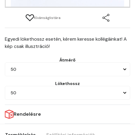
Kívánságlistára
Egyedi lökethossz esetén, kérem keresse kollégáinkat! A
kép csak illusztráció!
Átmérő
50
Lökethossz
50
Rendelésre
Termékleírás
Szállítási információk