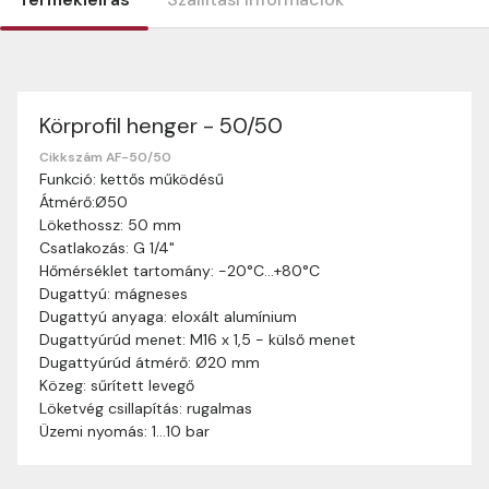
Körprofil henger - 50/50
Szállítási információk
Nagyon köszönjük, hogy webshopunkat választottátok
Cikkszám AF-50/50
Funkció: kettős működésű
vásárlásaitokhoz. Az alábbiakban megtaláljátok szállítási
Átmérő:Ø50
információinkat, hogy a vásárlásotok gördülékenyen és
Lökethossz: 50 mm
zökkenőmentesen történhessen.
Csatlakozás: G 1/4"
Szállítási idő:
Általában a megrendeléseket 2-5
Hőmérséklet tartomány: -20°C…+80°C
munkanapon belül kézbesítjük. Amennyiben
Dugattyú: mágneses
valamilyen okból kifolyólag a szállítás hosszabb
Dugattyú anyaga: eloxált alumínium
ideig tart, előre értesítünk benneteket.
Dugattyúrúd menet: M16 x 1,5 - külső menet
Szállítási díj:
A szállítási díj függ a termék súlyától
Dugattyúrúd átmérő: Ø20 mm
és a szállítási cím távolságától. A pontos szállítási
Közeg: sűrített levegő
díjat a vásárlás folyamata során megtekinthetitek,
Löketvég csillapítás: rugalmas
mielőtt a rendelést véglegesítitek.
Üzemi nyomás: 1…10 bar