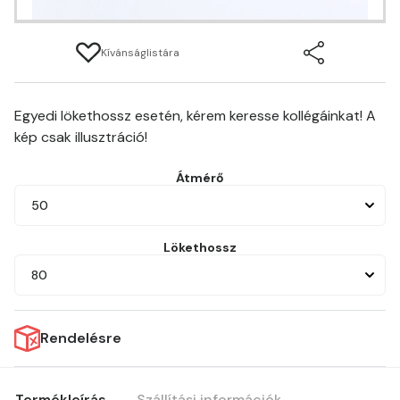
Kívánságlistára
Egyedi lökethossz esetén, kérem keresse kollégáinkat! A
kép csak illusztráció!
Átmérő
50
Lökethossz
80
Rendelésre
Termékleírás
Szállítási információk