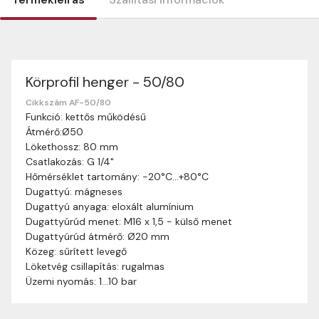
Körprofil henger - 50/80
Szállítási információk
Nagyon köszönjük, hogy webshopunkat választottátok
Cikkszám AF-50/80
Funkció: kettős működésű
vásárlásaitokhoz. Az alábbiakban megtaláljátok szállítási
Átmérő:Ø50
információinkat, hogy a vásárlásotok gördülékenyen és
Lökethossz: 80 mm
zökkenőmentesen történhessen.
Csatlakozás: G 1/4"
Szállítási idő:
Általában a megrendeléseket 2-5
Hőmérséklet tartomány: -20°C…+80°C
munkanapon belül kézbesítjük. Amennyiben
Dugattyú: mágneses
valamilyen okból kifolyólag a szállítás hosszabb
Dugattyú anyaga: eloxált alumínium
ideig tart, előre értesítünk benneteket.
Dugattyúrúd menet: M16 x 1,5 - külső menet
Szállítási díj:
A szállítási díj függ a termék súlyától
Dugattyúrúd átmérő: Ø20 mm
és a szállítási cím távolságától. A pontos szállítási
Közeg: sűrített levegő
díjat a vásárlás folyamata során megtekinthetitek,
Löketvég csillapítás: rugalmas
mielőtt a rendelést véglegesítitek.
Üzemi nyomás: 1…10 bar