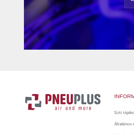
INFOR
Süti tájék
Általános 