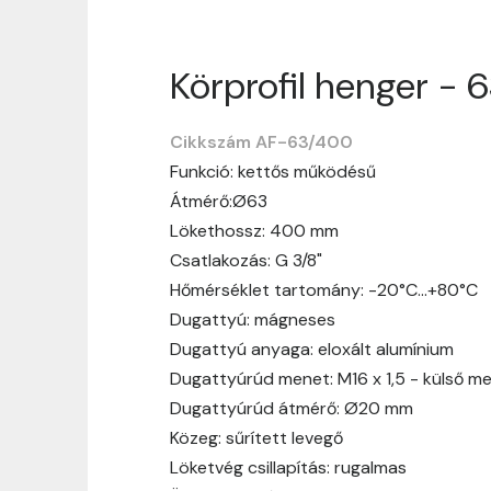
Körprofil henger - 
Szállítási informáci
Cikkszám AF-63/400
Nagyon köszönjük, hogy webshopunkat vá
Funkció: kettős működésű
vásárlásotok gördülékenyen és zökken
Átmérő:Ø63
Szállítási idő:
Általában a megrende
Lökethossz: 400 mm
hosszabb ideig tart, előre értesít
Csatlakozás: G 3/8"
Szállítási díj:
A szállítási díj függ 
Hőmérséklet tartomány: -20°C…+80°C
megtekinthetitek, mielőtt a rendelé
Dugattyú: mágneses
Dugattyú anyaga: eloxált alumínium
Dugattyúrúd menet: M16 x 1,5 - külső m
Dugattyúrúd átmérő: Ø20 mm
Közeg: sűrített levegő
Löketvég csillapítás: rugalmas