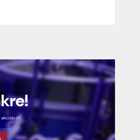
nkre!
 akciókról!
s