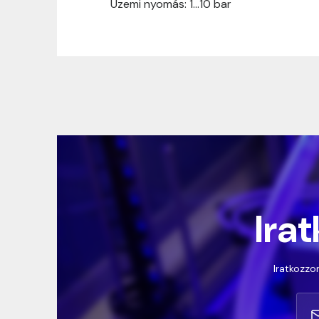
Üzemi nyomás: 1…10 bar
Irat
Iratkozzon