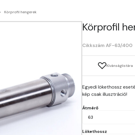
Körprofil hengerek
Körprofil h
Cikkszám AF-63/400
Kívánságlistára
Egyedi lökethossz eseté
kép csak illusztráció!
Átmérő
63
Lökethossz