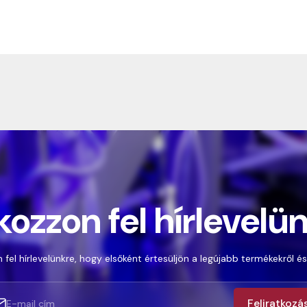
kozzon fel hírlevelü
 fel hírlevelünkre, hogy elsőként értesüljön a legújabb termékekről és
Feliratkozá