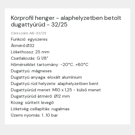
Körprofil henger - alaphelyzetben betolt
Szállítási információk
dugattyúrúd - 32/25
Nagyon köszönjük, hogy webshopunkat választottátok
vásárlásaitokhoz. Az alábbiakban megtaláljátok szállítási
Cikkszám AB-32/25
Funkció: egyszeres
információinkat, hogy a vásárlásotok gördülékenyen és
Átmérő:Ø32
zökkenőmentesen történhessen.
Lökethossz: 25 mm
Szállítási idő:
Általában a megrendeléseket 2-5
Csatlakozás: G 1/8"
munkanapon belül kézbesítjük. Amennyiben
Hőmérséklet tartomány: -20°C…+80°C
valamilyen okból kifolyólag a szállítás hosszabb
Dugattyú: mágneses
ideig tart, előre értesítünk benneteket.
Dugattyú anyaga: eloxált alumínium
Szállítási díj:
A szállítási díj függ a termék súlyától
Dugattyú rúd helyzete: alaphelyzetben bent
és a szállítási cím távolságától. A pontos szállítási
Dugattyúrúd menet: M10 x 1,25 - külső menet
díjat a vásárlás folyamata során megtekinthetitek,
Dugattyúrúd átmérő: Ø12 mm
mielőtt a rendelést véglegesítitek.
Közeg: sűrített levegő
Löketvég csillapítás: rugalmas
Üzemi nyomás: 1…10 bar