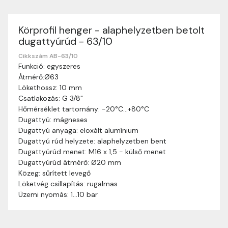
Körprofil henger - alaphelyzetben betolt
Szállítási információk
dugattyúrúd - 63/10
Nagyon köszönjük, hogy webshopunkat választottátok
vásárlásaitokhoz. Az alábbiakban megtaláljátok szállítási
Cikkszám AB-63/10
Funkció: egyszeres
információinkat, hogy a vásárlásotok gördülékenyen és
Átmérő:Ø63
zökkenőmentesen történhessen.
Lökethossz: 10 mm
Szállítási idő:
Általában a megrendeléseket 2-5
Csatlakozás: G 3/8"
munkanapon belül kézbesítjük. Amennyiben
Hőmérséklet tartomány: -20°C…+80°C
valamilyen okból kifolyólag a szállítás hosszabb
Dugattyú: mágneses
ideig tart, előre értesítünk benneteket.
Dugattyú anyaga: eloxált alumínium
Szállítási díj:
A szállítási díj függ a termék súlyától
Dugattyú rúd helyzete: alaphelyzetben bent
és a szállítási cím távolságától. A pontos szállítási
Dugattyúrúd menet: M16 x 1,5 - külső menet
díjat a vásárlás folyamata során megtekinthetitek,
Dugattyúrúd átmérő: Ø20 mm
mielőtt a rendelést véglegesítitek.
Közeg: sűrített levegő
Löketvég csillapítás: rugalmas
Üzemi nyomás: 1…10 bar