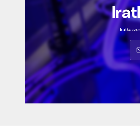
Irat
Iratkozzon