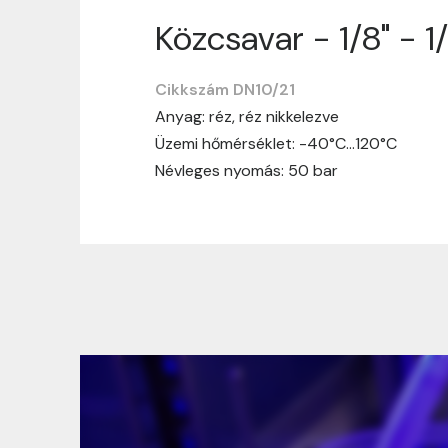
Közcsavar - 1/8" - 1/
Szállítási informáci
Cikkszám DN10/21
Nagyon köszönjük, hogy webshopunkat vá
Anyag: réz, réz nikkelezve
vásárlásotok gördülékenyen és zökken
Üzemi hőmérséklet: -40°C…120°C
Szállítási idő:
Általában a megrende
Névleges nyomás: 50 bar
hosszabb ideig tart, előre értesít
Szállítási díj:
A szállítási díj függ 
megtekinthetitek, mielőtt a rendelé