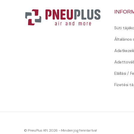
INFOR
Süti tájék
Általános 
Adatkezel
Adattováb
Elállási / 
Fizetési t
© PneuPlus Kft. 2026 - Minden jog fenntartva!