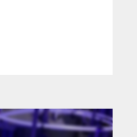
szállítási információinkat, hogy a
lyen okból kifolyólag a szállítás
lítási díjat a vásárlás folyamata során