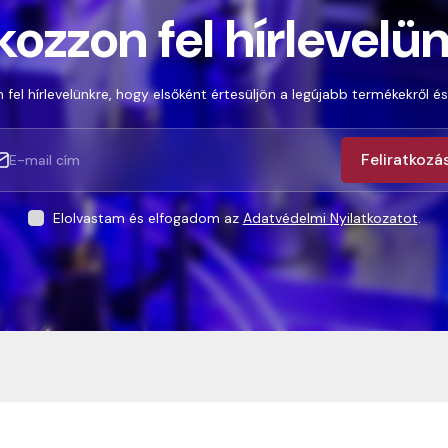
kozzon fel hírlevelü
 fel hírlevelünkre, hogy elsőként értesüljön a legújabb termékekről és
Feliratkozá
Elolvastam és elfogadom az
Adatvédelmi Nyilatkozatot
.