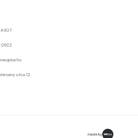
8 4407
9 0922
neuplus.hu
Verseny utca 12.
made by