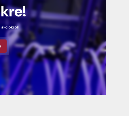
nkre!
 akciókról!
s