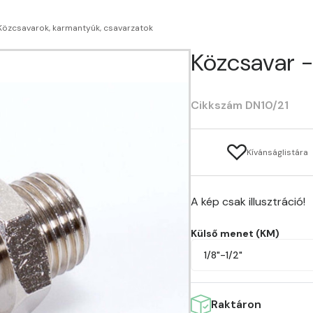
Közcsavarok, karmantyúk, csavarzatok
Közcsavar - 
Cikkszám DN10/21
Kívánságlistára
A kép csak illusztráció!
Külső menet (KM)
1/8"-1/2"
Raktáron