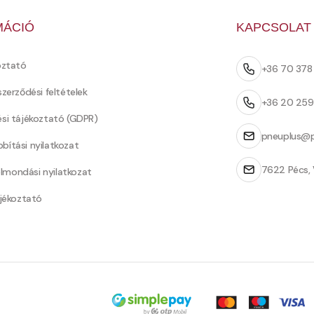
MÁCIÓ
KAPCSOLAT
oztató
+36 70 37
szerződési feltételek
+36 20 25
ési tájékoztató (GDPR)
pneuplus@p
bítási nyilatkozat
7622 Pécs, 
Felmondási nyilatkozat
ájékoztató