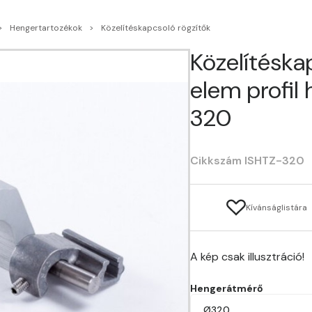
Hengertartozékok
Közelítéskapcsoló rögzítők
Közelítéska
elem profil
320
Cikkszám ISHTZ-320
Kívánságlistára
A kép csak illusztráció!
Hengerátmérő
Ø320