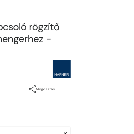
pcsoló rögzítő
 hengerhez -
Megosztás