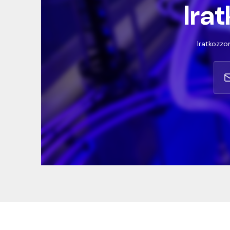
Irat
Iratkozzon