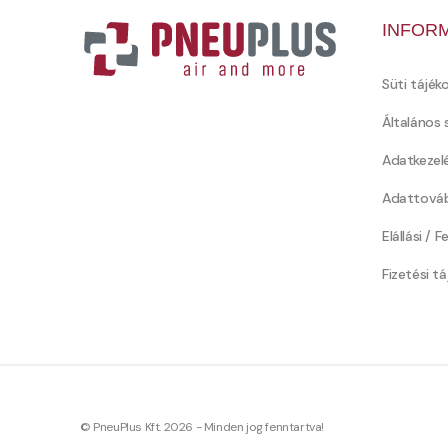
INFOR
Süti tájék
Általános 
Adatkezel
Adattováb
Elállási / 
Fizetési t
© PneuPlus Kft. 2026 - Minden jog fenntartva!