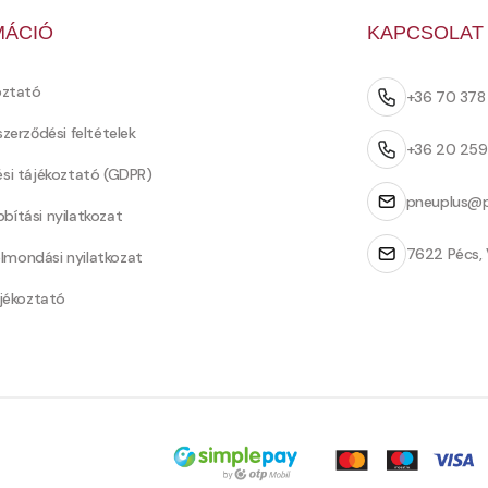
MÁCIÓ
KAPCSOLAT
oztató
+36 70 37
szerződési feltételek
+36 20 25
ési tájékoztató (GDPR)
pneuplus@p
bítási nyilatkozat
7622 Pécs, 
Felmondási nyilatkozat
ájékoztató