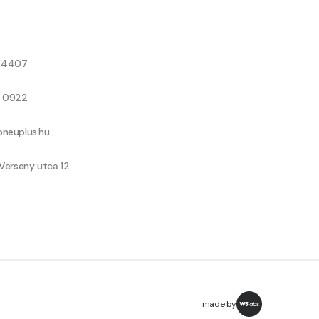
8 4407
9 0922
neuplus.hu
Verseny utca 12.
made by