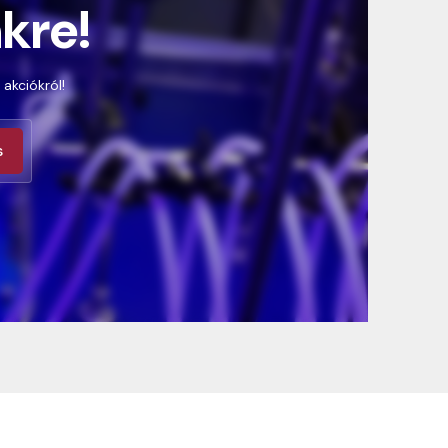
nkre!
 akciókról!
s