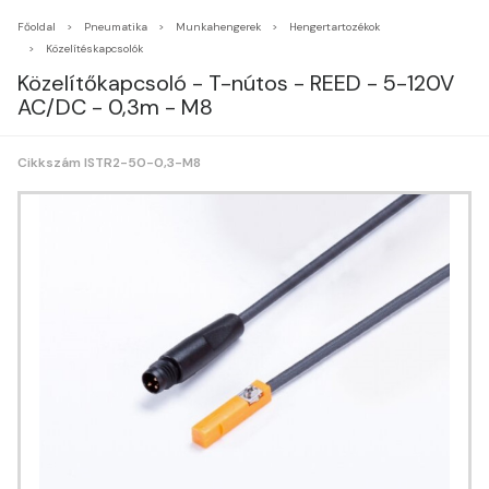
Főoldal
Pneumatika
Munkahengerek
Hengertartozékok
Közelítéskapcsolók
Közelítőkapcsoló - T-nútos - REED - 5-120V
AC/DC - 0,3m - M8
Cikkszám ISTR2-50-0,3-M8