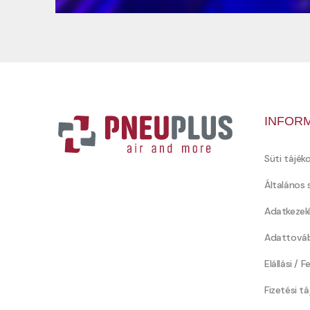
INFOR
Süti tájék
Általános 
Adatkezel
Adattováb
Elállási / 
Fizetési t