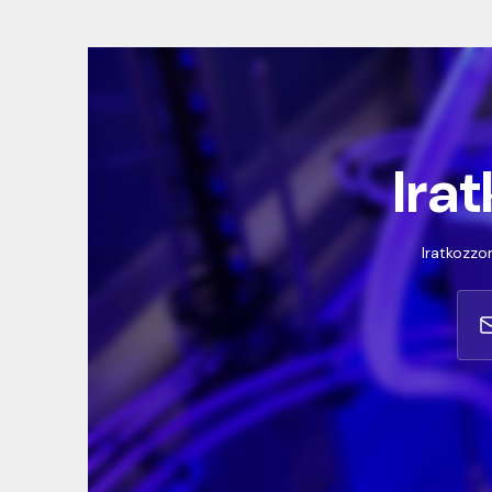
Irat
Iratkozzon