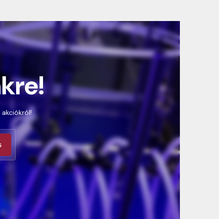
nkre!
 akciókról!
s