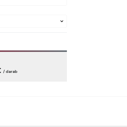
t
/ darab