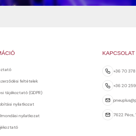
MÁCIÓ
KAPCSOLAT
oztató
+36 70 37
szerződési feltételek
+36 20 25
ési tájékoztató (GDPR)
pneuplus@p
bítási nyilatkozat
7622 Pécs, 
Felmondási nyilatkozat
ájékoztató