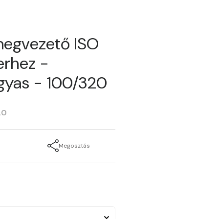
megvezető ISO
erhez -
gyas - 100/320
20
Megosztás