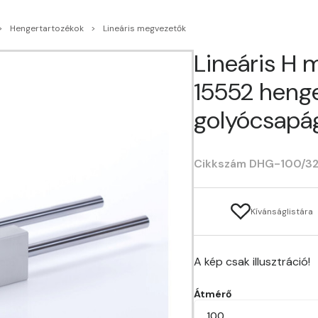
Hengertartozékok
Lineáris megvezetők
Lineáris H 
15552 heng
golyócsapá
Cikkszám DHG-100/3
Kívánságlistára
A kép csak illusztráció!
Átmérő
100