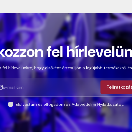
kozzon fel hírlevelü
 fel hírlevelünkre, hogy elsőként értesüljön a legújabb termékekről és
Feliratkozá
Elolvastam és elfogadom az
Adatvédelmi Nyilatkozatot
.