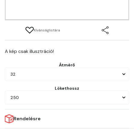
Kívánságlistára
A kép csak illusztráció!
Átmérő
32
Lökethossz
250
Rendelésre