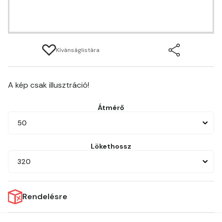
Kívánságlistára
A kép csak illusztráció!
Átmérő
50
Lökethossz
320
Rendelésre