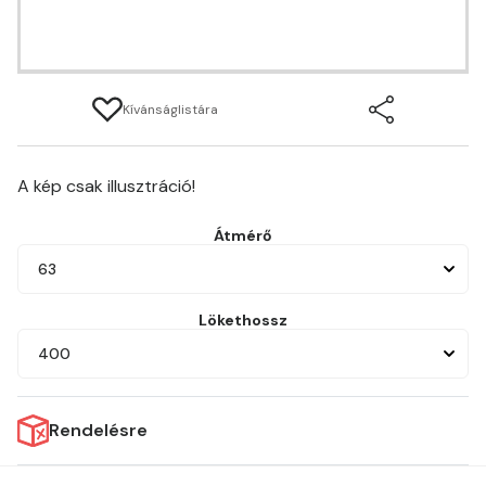
Kívánságlistára
A kép csak illusztráció!
Átmérő
63
Lökethossz
400
Rendelésre