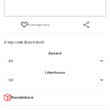
Kívánságlistára
A kép csak illusztráció!
Átmérő
63
Lökethossz
50
Rendelésre