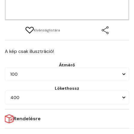
Kívánságlistára
A kép csak illusztráció!
Átmérő
100
Lökethossz
400
Rendelésre