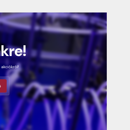
nkre!
 akciókról!
s