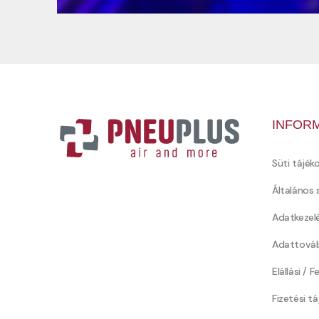
INFOR
Süti tájék
Általános 
Adatkezel
Adattováb
Elállási / 
Fizetési t