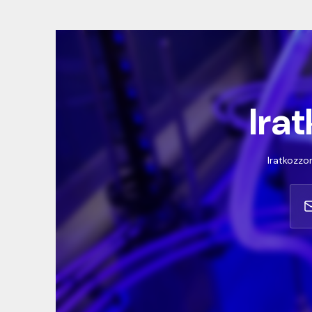
Irat
Iratkozzon