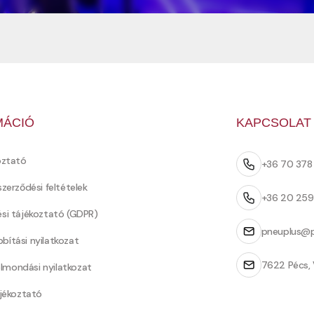
MÁCIÓ
KAPCSOLAT
oztató
+36 70 37
szerződési feltételek
+36 20 25
ési tájékoztató (GDPR)
pneuplus@p
bítási nyilatkozat
7622 Pécs, 
Felmondási nyilatkozat
ájékoztató