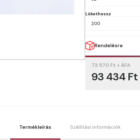
Lökethossz
200
Rendelésre
73 570 Ft + ÁFA
93 434 Ft
Termékleírás
Szállítási információk