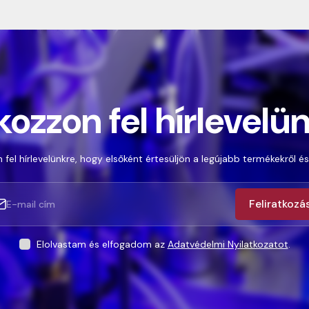
kozzon fel hírlevelü
 fel hírlevelünkre, hogy elsőként értesüljön a legújabb termékekről és
Feliratkozá
Elolvastam és elfogadom az
Adatvédelmi Nyilatkozatot
.