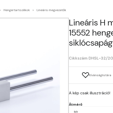
Hengertartozékok
Lineáris megvezetők
Lineáris H 
15552 heng
siklócsapá
Cikkszám DHSL-32/2
Kívánságlistára
A kép csak illusztráció!
Átmérő
32