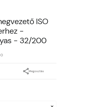
megvezető ISO
erhez -
gyas - 32/200
00
Megosztás