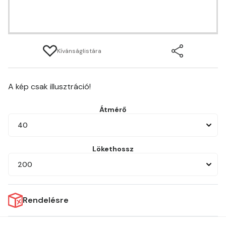
Kívánságlistára
A kép csak illusztráció!
Átmérő
40
Lökethossz
200
Rendelésre