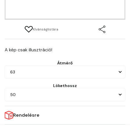
Kívánságlistára
A kép csak illusztráció!
Átmérő
63
Lökethossz
50
Rendelésre