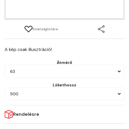
Kívánságlistára
A kép csak illusztráció!
Átmérő
63
Lökethossz
500
Rendelésre