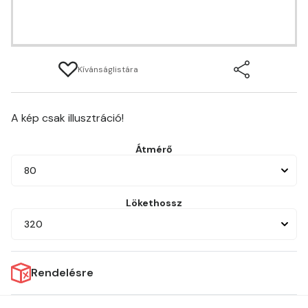
Kívánságlistára
A kép csak illusztráció!
Átmérő
80
Lökethossz
320
Rendelésre