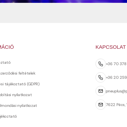
MÁCIÓ
KAPCSOLAT
oztató
+36 70 37
szerződési feltételek
+36 20 25
ési tájékoztató (GDPR)
pneuplus@p
bítási nyilatkozat
7622 Pécs, 
Felmondási nyilatkozat
ájékoztató