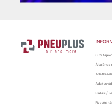
INFOR
Süti tájék
Általános 
Adatkezel
Adattováb
Elállási / 
Fizetési t