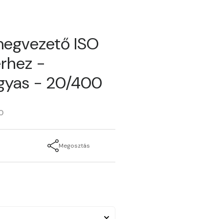
megvezető ISO
rhez -
gyas - 20/400
0
Megosztás