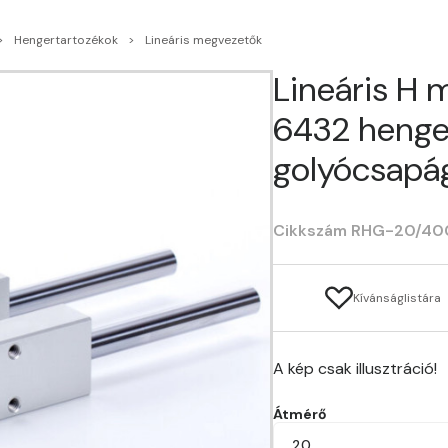
Hengertartozékok
Lineáris megvezetők
Lineáris H 
6432 henge
golyócsapá
Cikkszám RHG-20/40
Kívánságlistára
A kép csak illusztráció!
Átmérő
20