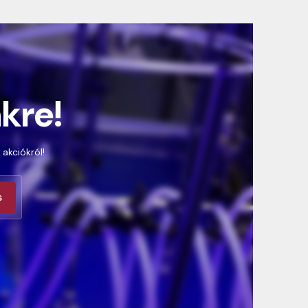
nkre!
 akciókról!
s