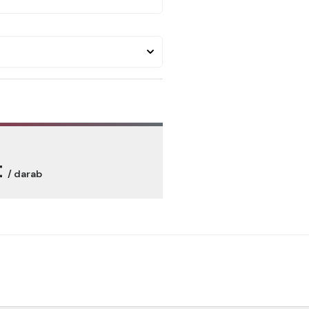
t
/ darab