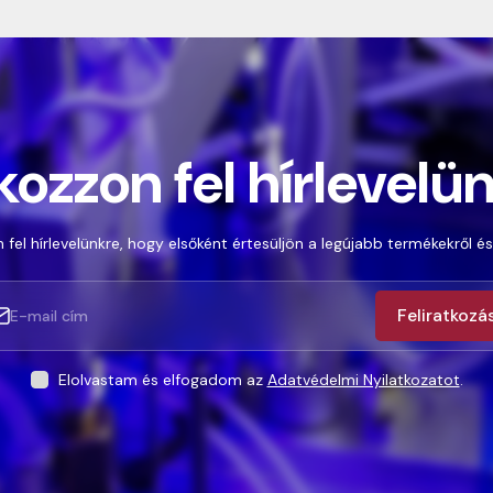
kozzon fel hírlevelü
 fel hírlevelünkre, hogy elsőként értesüljön a legújabb termékekről és
Feliratkozá
Elolvastam és elfogadom az
Adatvédelmi Nyilatkozatot
.