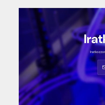
Irat
Iratkozzon