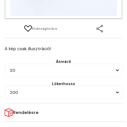
Kívánságlistára
A kép csak illusztráció!
Átmérő
20
Lökethossz
200
Rendelésre