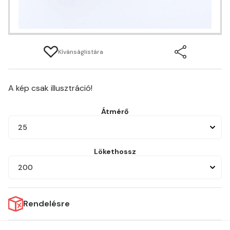
Kívánságlistára
A kép csak illusztráció!
Átmérő
25
Lökethossz
200
Rendelésre