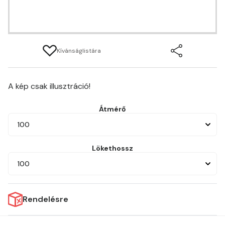
Kívánságlistára
A kép csak illusztráció!
Átmérő
100
Lökethossz
100
Rendelésre