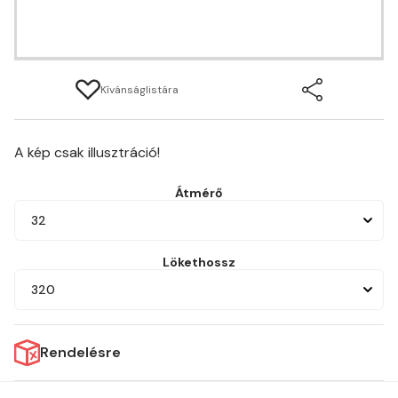
Kívánságlistára
A kép csak illusztráció!
Átmérő
32
Lökethossz
320
Rendelésre