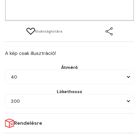
Kívánságlistára
A kép csak illusztráció!
Átmérő
40
Lökethossz
200
Rendelésre