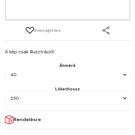
Kívánságlistára
A kép csak illusztráció!
Átmérő
40
Lökethossz
250
Rendelésre