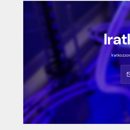
Irat
Iratkozzon