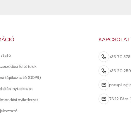
MÁCIÓ
KAPCSOLAT
oztató
+36 70 37
szerződési feltételek
+36 20 25
ési tájékoztató (GDPR)
pneuplus@p
bítási nyilatkozat
7622 Pécs, 
Felmondási nyilatkozat
ájékoztató