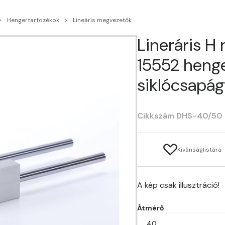
Hengertartozékok
Lineáris megvezetők
Lineráris H
15552 heng
siklócsapá
Cikkszám DHS-40/50
Kívánságlistára
A kép csak illusztráció!
Átmérő
40