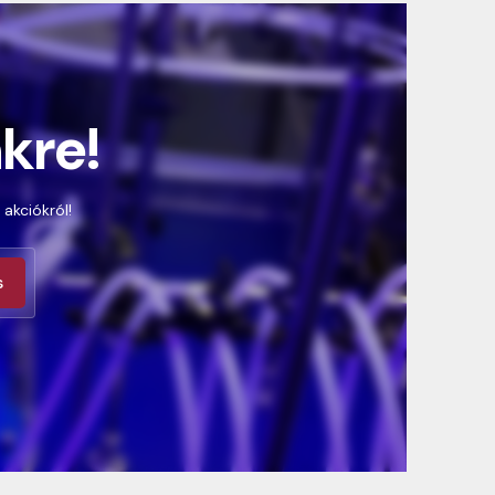
nkre!
 akciókról!
s