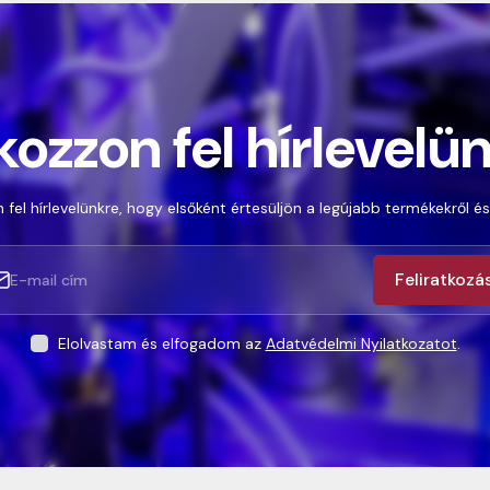
kozzon fel hírlevelü
 fel hírlevelünkre, hogy elsőként értesüljön a legújabb termékekről és
Feliratkozá
Elolvastam és elfogadom az
Adatvédelmi Nyilatkozatot
.