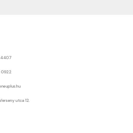
8 4407
9 0922
neuplus.hu
Verseny utca 12.