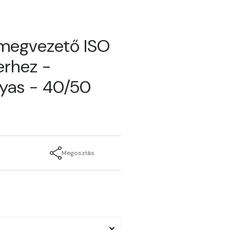
 megvezető ISO
erhez -
gyas - 40/50
Megosztás