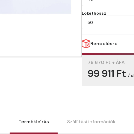
Lökethossz
50
Rendelésre
78 670 Ft + ÁFA
99 911 Ft
/ 
Termékleírás
Szállítási információk