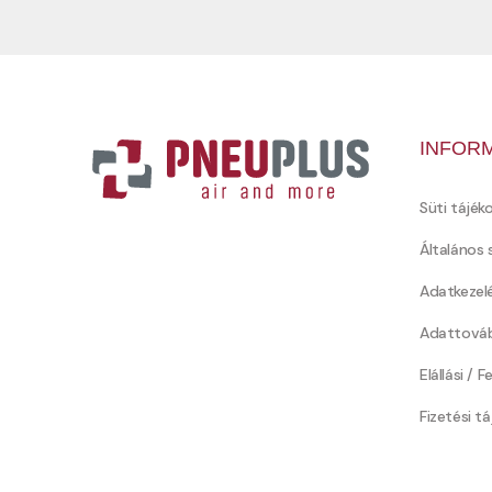
INFOR
Süti tájék
Általános 
Adatkezel
Adattováb
Elállási / 
Fizetési t