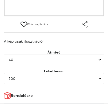
Kívánságlistára
A kép csak illusztráció!
Átmérő
40
Lökethossz
500
Rendelésre