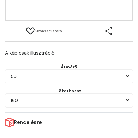
Kívánságlistára
A kép csak illusztráció!
Átmérő
50
Lökethossz
160
Rendelésre