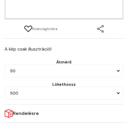
Kívánságlistára
A kép csak illusztráció!
Átmérő
50
Lökethossz
500
Rendelésre