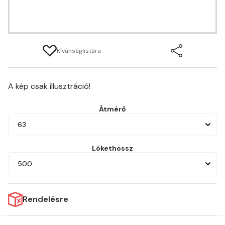
Kívánságlistára
A kép csak illusztráció!
Átmérő
63
Lökethossz
500
Rendelésre