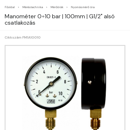
Főoldal
Méréstechnika
Mérőórák
Nyomásmérő óra
Manométer 0÷10 bar | 100mm | G1/2" alsó
csatlakozás
Cikkszám FM1A10010