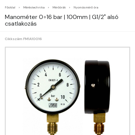
Főoldal
Méréstechnika
Mérőórák
Nyomásmérő óra
Manométer 0÷16 bar | 100mm | G1/2" alsó
csatlakozás
Cikkszám FM1A10016