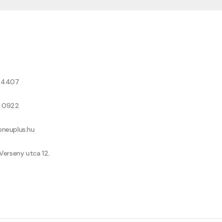
8 4407
9 0922
neuplus.hu
Verseny utca 12.