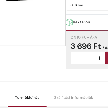
0…6 bar
Raktáron
2 910 Ft + ÁFA
3 696 Ft
/ d
Termékleírás
Szállítási információk