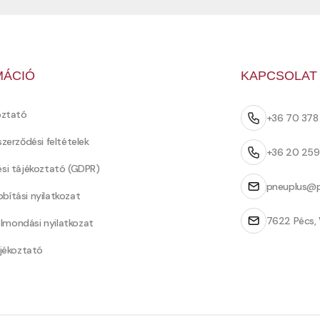
MÁCIÓ
KAPCSOLAT
oztató
+36 70 37
szerződési feltételek
+36 20 25
ési tájékoztató (GDPR)
pneuplus@p
bítási nyilatkozat
7622 Pécs, 
Felmondási nyilatkozat
ájékoztató