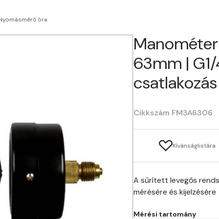
Nyomásmérő óra
Manométer 
63mm | G1/
csatlakozás
Cikkszám FM3A6306
Kívánságlistára
A sűrített levegős re
mérésére és kijelzésére
Mérési tartomány