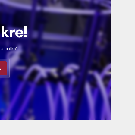
nkre!
 akciókról!
s