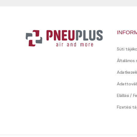
INFOR
Süti tájék
Általános 
Adatkezel
Adattováb
Elállási / 
Fizetési t