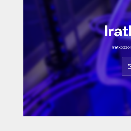
Irat
Iratkozzon