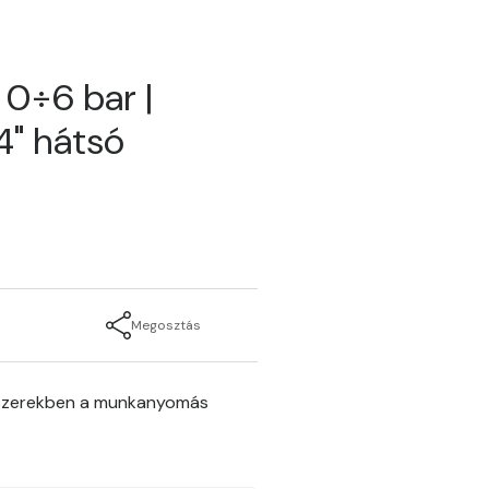
0÷6 bar |
4" hátsó
Megosztás
ndszerekben a munkanyomás