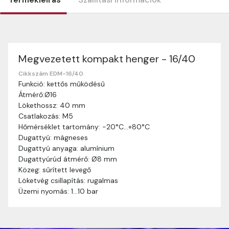
Megvezetett kompakt henger - 16/40
Szállítási információk
Nagyon köszönjük, hogy webshopunkat választottátok
Cikkszám EDM-16/40
Funkció: kettős működésű
vásárlásaitokhoz. Az alábbiakban megtaláljátok szállítási
Átmérő:Ø16
információinkat, hogy a vásárlásotok gördülékenyen és
Lökethossz: 40 mm
zökkenőmentesen történhessen.
Csatlakozás: M5
Szállítási idő:
Általában a megrendeléseket 2-5
Hőmérséklet tartomány: -20°C…+80°C
munkanapon belül kézbesítjük. Amennyiben
Dugattyú: mágneses
valamilyen okból kifolyólag a szállítás hosszabb
Dugattyú anyaga: alumínium
ideig tart, előre értesítünk benneteket.
Dugattyúrúd átmérő: Ø8 mm
Szállítási díj:
A szállítási díj függ a termék súlyától
Közeg: sűrített levegő
és a szállítási cím távolságától. A pontos szállítási
Löketvég csillapítás: rugalmas
díjat a vásárlás folyamata során megtekinthetitek,
Üzemi nyomás: 1…10 bar
mielőtt a rendelést véglegesítitek.