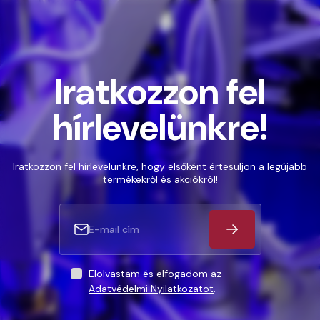
Iratkozzon fel
hírlevelünkre!
Iratkozzon fel hírlevelünkre, hogy elsőként értesüljön a legújabb
termékekről és akciókról!
Elolvastam és elfogadom az
Adatvédelmi Nyilatkozatot
.