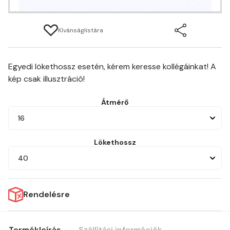
Kívánságlistára
Egyedi lökethossz esetén, kérem keresse kollégáinkat! A
kép csak illusztráció!
Átmérő
16
Lökethossz
40
Rendelésre
Termékleírás
Szállítási információk