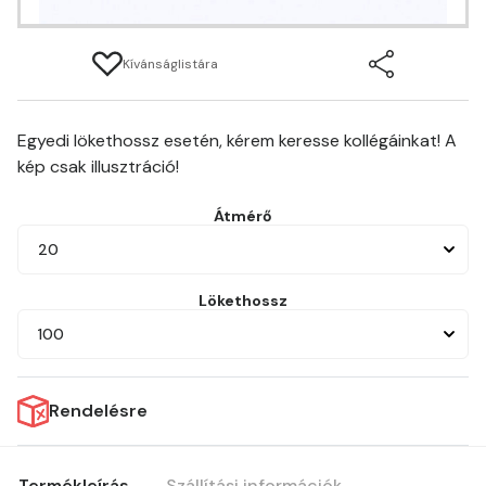
Kívánságlistára
Egyedi lökethossz esetén, kérem keresse kollégáinkat! A
kép csak illusztráció!
Átmérő
20
Lökethossz
100
Rendelésre
Termékleírás
Szállítási információk