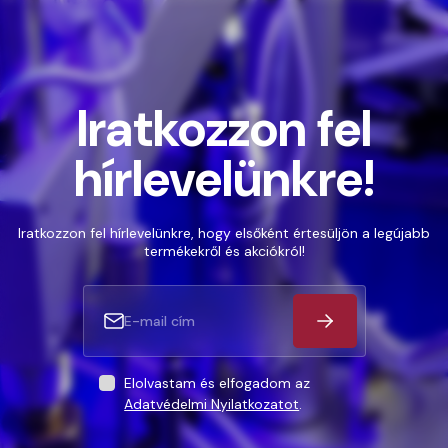
Iratkozzon fel
hírlevelünkre!
Iratkozzon fel hírlevelünkre, hogy elsőként értesüljön a legújabb
termékekről és akciókról!
Elolvastam és elfogadom az
Adatvédelmi Nyilatkozatot
.