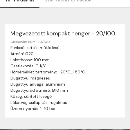
Megvezetett kompakt henger - 20/100
Szállítási információk
Nagyon köszönjük, hogy webshopunkat választottátok
Cikkszám EDM-20/100
Funkció: kettős működésű
vásárlásaitokhoz. Az alábbiakban megtaláljátok szállítási
Átmérő:Ø20
információinkat, hogy a vásárlásotok gördülékenyen és
Lökethossz: 100 mm
zökkenőmentesen történhessen.
Csatlakozás: G 1/8"
Szállítási idő:
Általában a megrendeléseket 2-5
Hőmérséklet tartomány: -20°C…+80°C
munkanapon belül kézbesítjük. Amennyiben
Dugattyú: mágneses
valamilyen okból kifolyólag a szállítás hosszabb
Dugattyú anyaga: alumínium
ideig tart, előre értesítünk benneteket.
Dugattyúrúd átmérő: Ø10 mm
Szállítási díj:
A szállítási díj függ a termék súlyától
Közeg: sűrített levegő
és a szállítási cím távolságától. A pontos szállítási
Löketvég csillapítás: rugalmas
díjat a vásárlás folyamata során megtekinthetitek,
Üzemi nyomás: 1…10 bar
mielőtt a rendelést véglegesítitek.