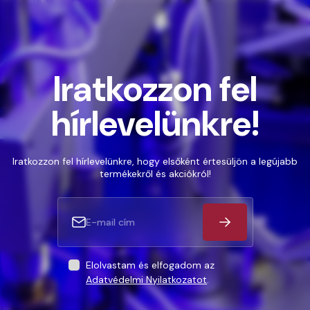
Iratkozzon fel
hírlevelünkre!
Iratkozzon fel hírlevelünkre, hogy elsőként értesüljön a legújabb
termékekről és akciókról!
Elolvastam és elfogadom az
Adatvédelmi Nyilatkozatot
.