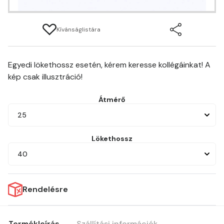
Kívánságlistára
Egyedi lökethossz esetén, kérem keresse kollégáinkat! A
kép csak illusztráció!
Átmérő
25
Lökethossz
40
Rendelésre
Termékleírás
Szállítási információk