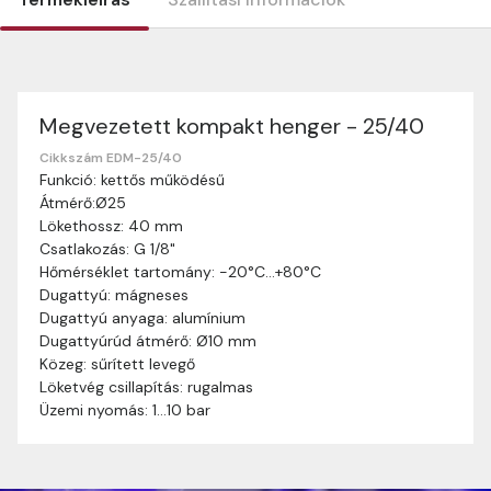
Megvezetett kompakt henger - 25/40
Szállítási információk
Nagyon köszönjük, hogy webshopunkat választottátok
Cikkszám EDM-25/40
Funkció: kettős működésű
vásárlásaitokhoz. Az alábbiakban megtaláljátok szállítási
Átmérő:Ø25
információinkat, hogy a vásárlásotok gördülékenyen és
Lökethossz: 40 mm
zökkenőmentesen történhessen.
Csatlakozás: G 1/8"
Szállítási idő:
Általában a megrendeléseket 2-5
Hőmérséklet tartomány: -20°C…+80°C
munkanapon belül kézbesítjük. Amennyiben
Dugattyú: mágneses
valamilyen okból kifolyólag a szállítás hosszabb
Dugattyú anyaga: alumínium
ideig tart, előre értesítünk benneteket.
Dugattyúrúd átmérő: Ø10 mm
Szállítási díj:
A szállítási díj függ a termék súlyától
Közeg: sűrített levegő
és a szállítási cím távolságától. A pontos szállítási
Löketvég csillapítás: rugalmas
díjat a vásárlás folyamata során megtekinthetitek,
Üzemi nyomás: 1…10 bar
mielőtt a rendelést véglegesítitek.