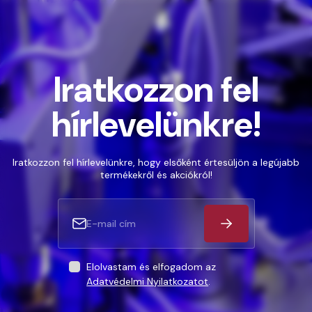
Iratkozzon fel
hírlevelünkre!
Iratkozzon fel hírlevelünkre, hogy elsőként értesüljön a legújabb
termékekről és akciókról!
Elolvastam és elfogadom az
Adatvédelmi Nyilatkozatot
.