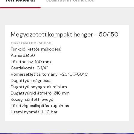
Megvezetett kompakt henger - 50/150
Szállítási információk
Nagyon köszönjük, hogy webshopunkat választottátok
Cikkszám EDM-50/150
Funkció: kettős működésű
vásárlásaitokhoz. Az alábbiakban megtaláljátok szállítási
Átmérő:Ø50
információinkat, hogy a vásárlásotok gördülékenyen és
Lökethossz: 150 mm
zökkenőmentesen történhessen.
Csatlakozás: G 1/4"
Szállítási idő:
Általában a megrendeléseket 2-5
Hőmérséklet tartomány: -20°C…+80°C
munkanapon belül kézbesítjük. Amennyiben
Dugattyú: mágneses
valamilyen okból kifolyólag a szállítás hosszabb
Dugattyú anyaga: alumínium
ideig tart, előre értesítünk benneteket.
Dugattyúrúd átmérő: Ø16 mm
Szállítási díj:
A szállítási díj függ a termék súlyától
Közeg: sűrített levegő
és a szállítási cím távolságától. A pontos szállítási
Löketvég csillapítás: rugalmas
díjat a vásárlás folyamata során megtekinthetitek,
Üzemi nyomás: 1…10 bar
mielőtt a rendelést véglegesítitek.