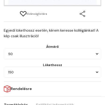
Kívánságlistára
Egyedi lökethossz esetén, kérem keresse kollégáinkat! A
kép csak illusztráció!
Átmérő
50
Lökethossz
150
Rendelésre
Termékleírás
Szállítási információk